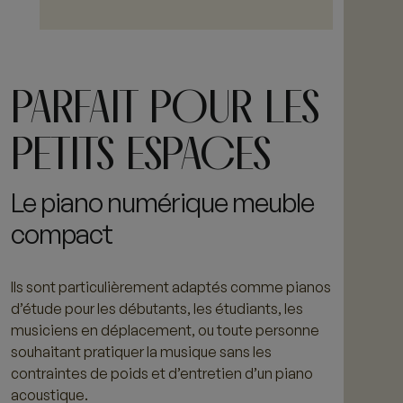
Ce
produit
a
PARFAIT POUR LES
plusieurs
variations.
PETITS ESPACES
Les
options
peuvent
Le piano numérique meuble
être
compact
choisies
sur
la
Ils sont particulièrement adaptés comme pianos
page
d’étude pour les débutants, les étudiants, les
du
musiciens en déplacement, ou toute personne
produit
souhaitant pratiquer la musique sans les
contraintes de poids et d’entretien d’un piano
acoustique.