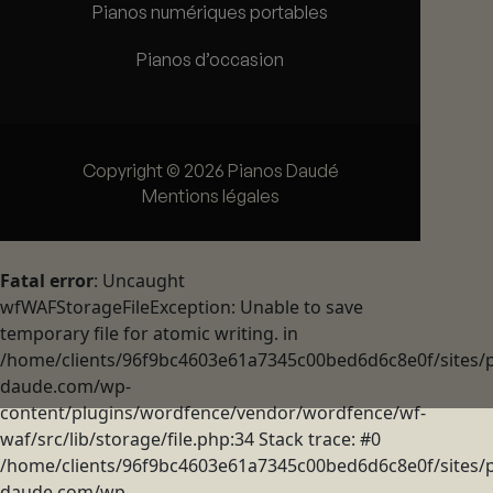
Pianos numériques portables
Pianos d’occasion
Copyright © 2026 Pianos Daudé
Mentions légales
Fatal error
: Uncaught
wfWAFStorageFileException: Unable to save
temporary file for atomic writing. in
/home/clients/96f9bc4603e61a7345c00bed6d6c8e0f/sites/p
daude.com/wp-
content/plugins/wordfence/vendor/wordfence/wf-
waf/src/lib/storage/file.php:34 Stack trace: #0
/home/clients/96f9bc4603e61a7345c00bed6d6c8e0f/sites/p
daude.com/wp-