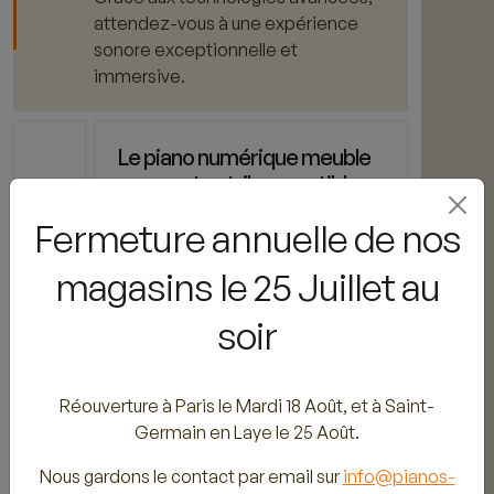
attendez-vous à une expérience
sonore exceptionnelle et
immersive.
Le piano numérique meuble
compact est-il compatible
avec des accessoires et
Fermeture annuelle de nos
logiciels supplémentaires ?
magasins le 25 Juillet au
Quelles sont les
soir
fonctionnalités et les options
de connectivité disponibles ?
Réouverture à Paris le Mardi 18 Août, et à Saint-
Germain en Laye le 25 Août.
Quelle est la taille et le poids
Nous gardons le contact par email sur
info@pianos-
d'un piano numérique