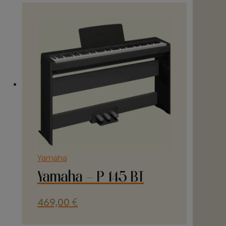
Yamaha
Yamaha – P 145 BT
469,00
€