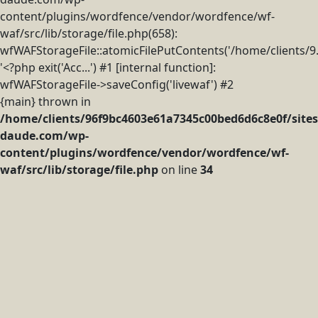
content/plugins/wordfence/vendor/wordfence/wf-
waf/src/lib/storage/file.php(658):
wfWAFStorageFile::atomicFilePutContents('/home/clients/9..
'<?php exit('Acc...') #1 [internal function]:
wfWAFStorageFile->saveConfig('livewaf') #2
{main} thrown in
/home/clients/96f9bc4603e61a7345c00bed6d6c8e0f/sites
daude.com/wp-
content/plugins/wordfence/vendor/wordfence/wf-
waf/src/lib/storage/file.php
on line
34