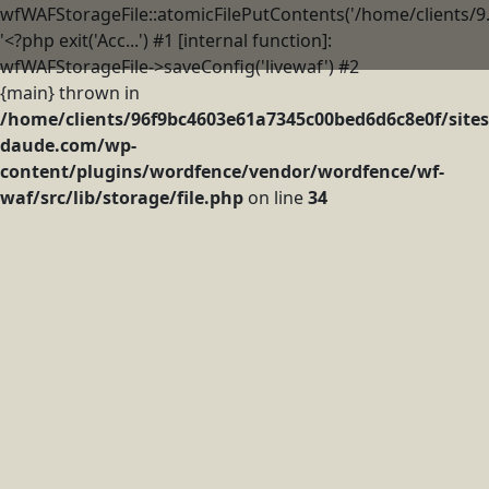
wfWAFStorageFile::atomicFilePutContents('/home/clients/9..
'<?php exit('Acc...') #1 [internal function]:
wfWAFStorageFile->saveConfig('livewaf') #2
{main} thrown in
/home/clients/96f9bc4603e61a7345c00bed6d6c8e0f/sites
daude.com/wp-
content/plugins/wordfence/vendor/wordfence/wf-
waf/src/lib/storage/file.php
on line
34