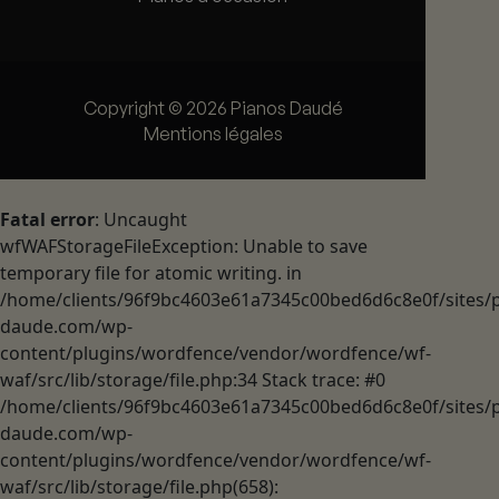
Copyright © 2026 Pianos Daudé
Mentions légales
Fatal error
: Uncaught
wfWAFStorageFileException: Unable to save
temporary file for atomic writing. in
/home/clients/96f9bc4603e61a7345c00bed6d6c8e0f/sites/p
daude.com/wp-
content/plugins/wordfence/vendor/wordfence/wf-
waf/src/lib/storage/file.php:34 Stack trace: #0
/home/clients/96f9bc4603e61a7345c00bed6d6c8e0f/sites/p
daude.com/wp-
content/plugins/wordfence/vendor/wordfence/wf-
waf/src/lib/storage/file.php(658):