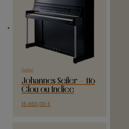
variations.
Les
options
peuvent
être
choisies
sur
la
page
du
Seiler
produit
Johannes Seiler – 116
Clou ou Indice
15 650,00
€
Ce
produit