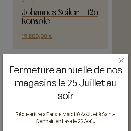
Seiler
produit
Johannes Seiler – 126
Konsole
19 800,00
€
Ce
produit
a
Fermeture annuelle de nos
1
plusieurs
2
magasins le 25 Juillet au
variations.
Les
→
soir
options
peuvent
être
Réouverture à Paris le Mardi 18 Août, et à Saint-
choisies
Pianos Daudé
Germain en Laye le 25 Août.
sur
la