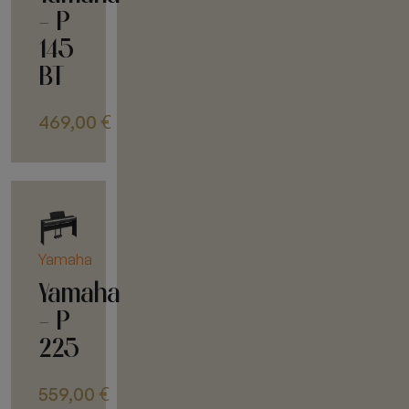
- P
145
BT
469,00
€
Yamaha
Yamaha
- P
225
559,00
€