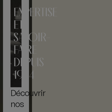
EXPERTISE
ET
SAVOIR-
FAIRE
DEPUIS
1924
Découvrir
nos