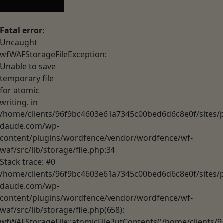
Fatal error
:
Uncaught
wfWAFStorageFileException:
Unable to save
temporary file
for atomic
writing. in
/home/clients/96f9bc4603e61a7345c00bed6d6c8e0f/sites/p
daude.com/wp-
content/plugins/wordfence/vendor/wordfence/wf-
waf/src/lib/storage/file.php:34
Stack trace: #0
/home/clients/96f9bc4603e61a7345c00bed6d6c8e0f/sites/p
daude.com/wp-
content/plugins/wordfence/vendor/wordfence/wf-
waf/src/lib/storage/file.php(658):
wfWAFStorageFile::atomicFilePutContents('/home/clients/9..