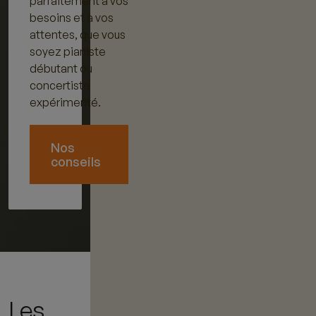
parfaitement à vos
besoins et à vos
attentes, que vous
soyez pianiste
débutant ou
concertiste
expérimenté.
Nos
conseils
Les