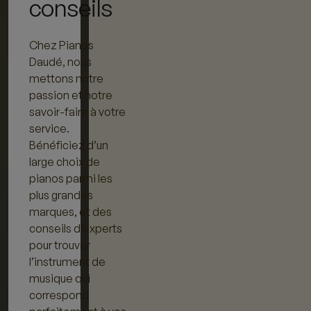
conseils
Chez Pianos
Daudé, nous
mettons notre
passion et notre
savoir-faire à votre
service.
Bénéficiez d’un
large choix de
pianos parmi les
plus grandes
marques, et des
conseils d’experts
pour trouver
l’instrument de
musique qui
correspond