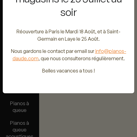
soir
Pianos droits
Pianos droits
Réouverture à Paris le Mardi 18 Août, et à Saint-
acoustiques
Germain en Laye le 25 Août.
Pianos droits
Nous gardons le contact par email sur
info@pianos-
disklavier
daude.com
, que nous consulterons régulièrement.
Pianos droits
Belles vacances a tous !
acoustiques
silencieux et
TransAcoustic
Pianos à
queue
Pianos à
queue
acoustiques