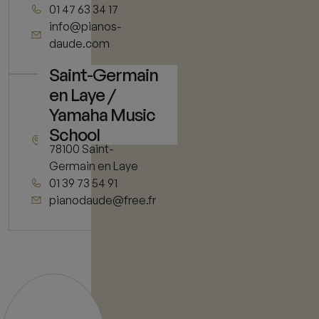
01 47 63 34 17
info@pianos-
daude.com
Saint-Germain
en Laye /
Yamaha Music
11 rue de Vieil
School
Abreuvoir
78100 Saint-
Germain en Laye
01 39 73 54 91
pianodaude@free.fr