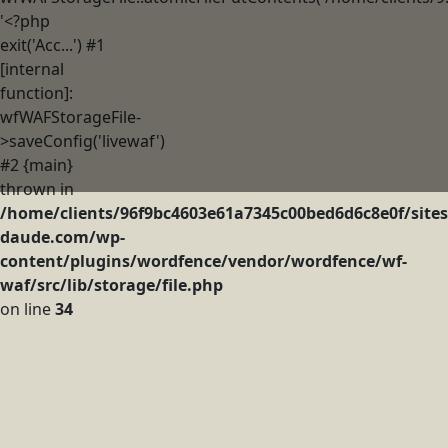
'<?php
exit('Acc...') #1
[internal
function]:
wfWAFStorageFile-
>saveConfig('livewaf')
#2 {main}
thrown in
/home/clients/96f9bc4603e61a7345c00bed6d6c8e0f/sites
daude.com/wp-
content/plugins/wordfence/vendor/wordfence/wf-
waf/src/lib/storage/file.php
on line
34