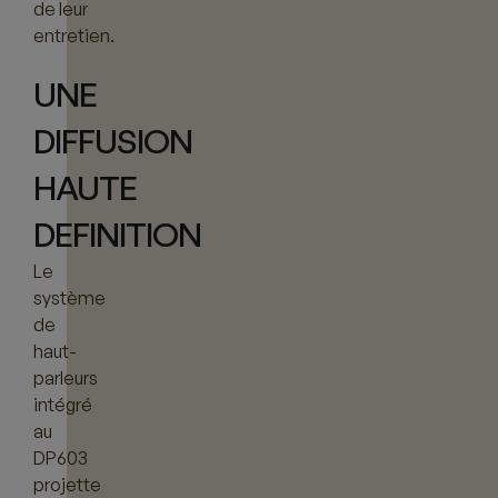
de leur
entretien.
UNE
DIFFUSION
HAUTE
DEFINITION
Le
système
de
haut-
parleurs
intégré
au
DP603
projette