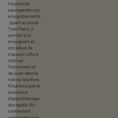
moyens de
sauvegarder vos
enregistrements
; quant au mode
Twin Piano, il
permet à un
enseignant et
son élève de
s’asseoir côte à
côte sur
l’instrument et
de jouer dans la
même tessiture.
N’oublions pas la
puissance
d’apprentissage
des applis ! En
connectant
votre piano à un