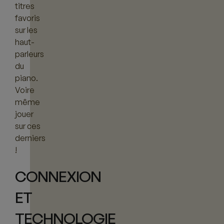
titres
favoris
sur les
haut-
parleurs
du
piano.
Voire
même
jouer
sur ces
derniers
!
CONNEXION
ET
TECHNOLOGIE