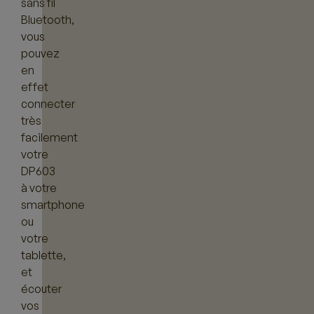
sans fil
Bluetooth,
vous
pouvez
en
effet
connecter
très
facilement
votre
DP603
à votre
smartphone
ou
votre
tablette,
et
écouter
vos