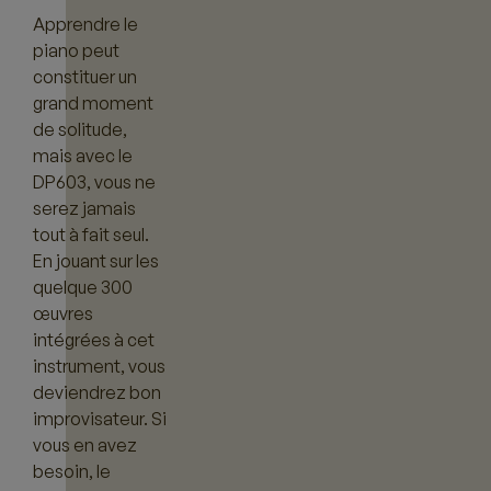
Apprendre le
piano peut
constituer un
grand moment
de solitude,
mais avec le
DP603, vous ne
serez jamais
tout à fait seul.
En jouant sur les
quelque 300
œuvres
intégrées à cet
instrument, vous
deviendrez bon
improvisateur. Si
vous en avez
besoin, le