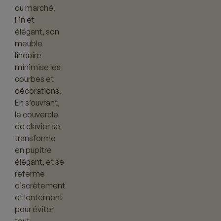
du marché.
Fin et
élégant, son
meuble
linéaire
minimise les
courbes et
décorations.
En s’ouvrant,
le couvercle
de clavier se
transforme
en pupitre
élégant, et se
referme
discrètement
et lentement
pour éviter
tout