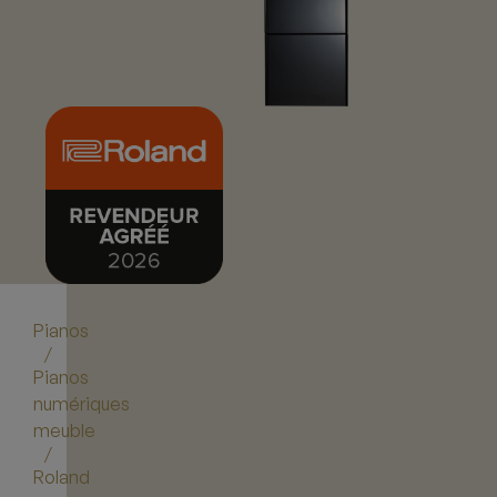
Pianos
/
Pianos
numériques
meuble
/
Roland