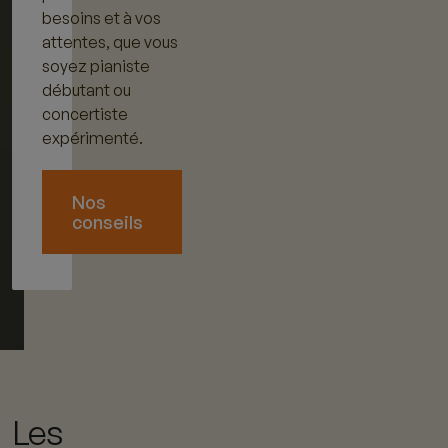
besoins et à vos
attentes, que vous
soyez pianiste
débutant ou
concertiste
expérimenté.
Nos
conseils
Les