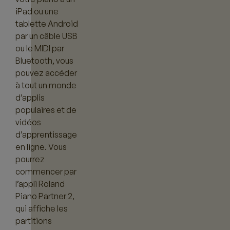
iPad ou une
tablette Android
par un câble USB
ou le MIDI par
Bluetooth, vous
pouvez accéder
à tout un monde
d’applis
populaires et de
vidéos
d’apprentissage
en ligne. Vous
pourrez
commencer par
l’appli Roland
Piano Partner 2,
qui affiche les
partitions