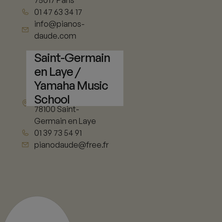
01 47 63 34 17
info@pianos-
daude.com
Saint-Germain
en Laye /
Yamaha Music
11 rue de Vieil
School
Abreuvoir
78100 Saint-
Germain en Laye
01 39 73 54 91
pianodaude@free.fr