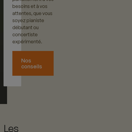
besoins et à vos
attentes, que vous
soyez pianiste
débutant ou
concertiste
expérimenté.
Nos
conseils
Les