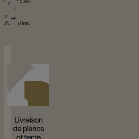
numériques
neufs
ou
d’occasion.
Livraison
de pianos
offerte