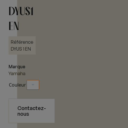
DYUS1
EN
Référence
DYUS 1 EN
Marque
Yamaha
Couleur
Contactez-
nous