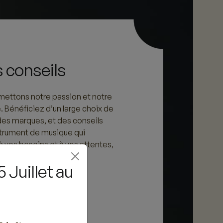
 conseils
ettons notre passion et notre
e. Bénéficiez d’un large choix de
des marques, et des conseils
nstrument de musique qui
 vos besoins et à vos attentes,
ébutant ou concertiste
 Juillet au