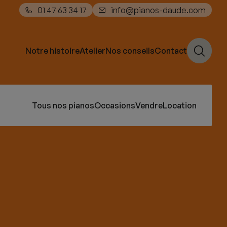
01 47 63 34 17
info@pianos-daude.com
Notre histoire
Atelier
Nos conseils
Contact
Tous nos pianos
Occasions
Vendre
Location