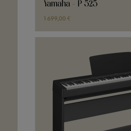
Yamaha - P 525
1 699,00
€