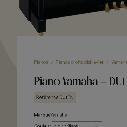
Pianos
Pianos droits disklavier
Yamah
/
/
Piano Yamaha – DU1
Référence DU1 EN
Marque
Yamaha
Couleur