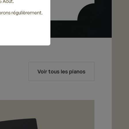
5 Août.
erons régulièrement.
Voir tous les pianos