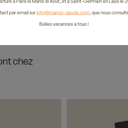
rture à Paris le Mardi 18 Août, et à Saint-Germain en Laye le 2
tact par email sur
info@pianos-daude.com
, que nous consult
Belles vacances a tous !
ont chez