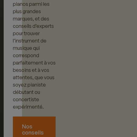
pianos parmi les
plus grandes
marques, et des
conseils d’experts
pour trouver
l’instrument de
musique qui
correspond
parfaitement à vos
besoins et à vos
attentes, que vous
soyez pianiste
débutant ou
concertiste
expérimenté.
Nos
conseils