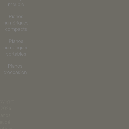
meuble
Pianos
numériques
compacts
Pianos
numériques
portables
Pianos
d’occasion
yright
 2026
ianos
audé
ntions