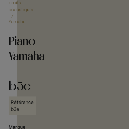
droits
acoustiques
/
Yamaha
Piano
Yamaha
–
b3e
Référence
b3e
Marque