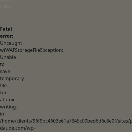
égales
Fatal
error
:
Uncaught
wfWAFStorageFileException:
Unable
to
save
temporary
file
for
atomic
writing.
in
/home/clients/96f9bc4603e61a7345c00bed6d6c8e0f/sites/p
daude.com/wp-