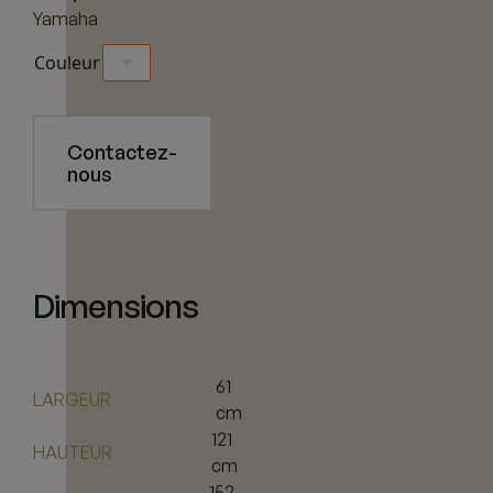
Yamaha
Couleur
Contactez-
nous
Dimensions
61
LARGEUR
cm
121
HAUTEUR
cm
152