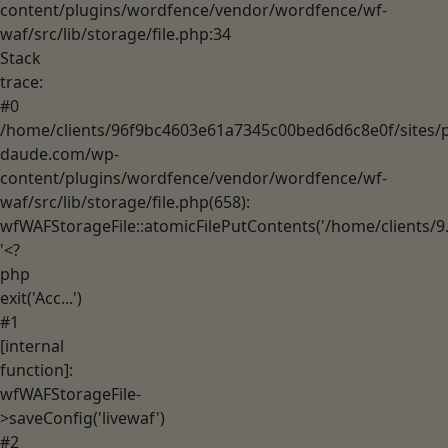
content/plugins/wordfence/vendor/wordfence/wf-
waf/src/lib/storage/file.php:34
Stack
trace:
#0
/home/clients/96f9bc4603e61a7345c00bed6d6c8e0f/sites/p
daude.com/wp-
content/plugins/wordfence/vendor/wordfence/wf-
waf/src/lib/storage/file.php(658):
wfWAFStorageFile::atomicFilePutContents('/home/clients/9..
'<?
php
exit('Acc...')
#1
[internal
function]:
wfWAFStorageFile-
>saveConfig('livewaf')
#2