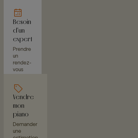
Besoin
d'un
expert
Prendre
un
rendez-
vous
Vendre
mon
piano
Demander
une
estimation