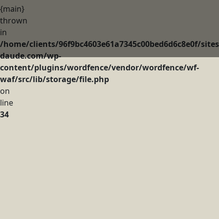
{main}
thrown
in
/home/clients/96f9bc4603e61a7345c00bed6d6c8e0f/sites
daude.com/wp-
content/plugins/wordfence/vendor/wordfence/wf-
waf/src/lib/storage/file.php
on
line
34