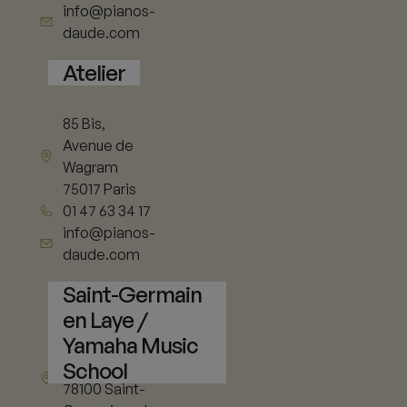
info@pianos-
daude.com
Atelier
85 Bis,
Avenue de
Wagram
75017 Paris
01 47 63 34 17
info@pianos-
daude.com
Saint-Germain
en Laye /
Yamaha Music
11 rue de Vieil
School
Abreuvoir
78100 Saint-