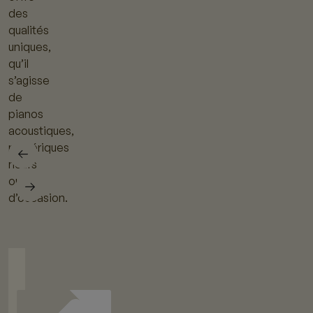
des
qualités
uniques,
qu’il
s’agisse
de
pianos
acoustiques,
numériques
neufs
ou
d’occasion.