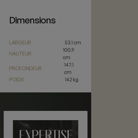
Dimensions
LARGEUR
53.1 cm
100.9
HAUTEUR
cm
147.1
PROFONDEUR
cm
POIDS
142 kg
EXPERTISE