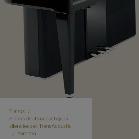
Pianos
/
Pianos droits acoustiques
silencieux et TransAcoustic
Yamaha
/