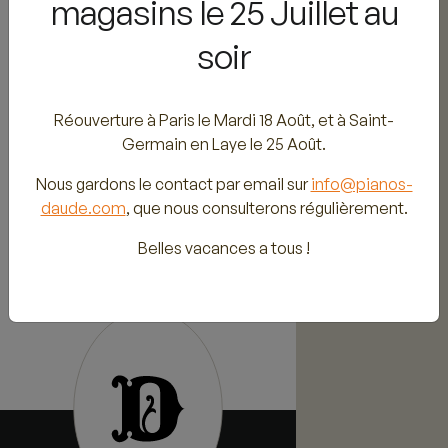
magasins le 25 Juillet au
daude.com
soir
Saint-Germain en
Laye / Yamaha
Music School
11 rue de Vieil Abreuvoir
Réouverture à Paris le Mardi 18 Août, et à Saint-
78100 Saint-Germain en
Germain en Laye le 25 Août.
Laye
01 39 73 54 91
Nous gardons le contact par email sur
info@pianos-
pianodaude@free.fr
daude.com
, que nous consulterons régulièrement.
Belles vacances a tous !