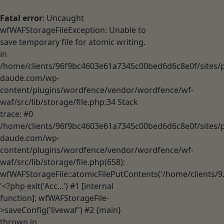
Fatal error
: Uncaught
wfWAFStorageFileException: Unable to
save temporary file for atomic writing.
in
/home/clients/96f9bc4603e61a7345c00bed6d6c8e0f/sites/p
daude.com/wp-
content/plugins/wordfence/vendor/wordfence/wf-
waf/src/lib/storage/file.php:34 Stack
trace: #0
/home/clients/96f9bc4603e61a7345c00bed6d6c8e0f/sites/p
daude.com/wp-
content/plugins/wordfence/vendor/wordfence/wf-
waf/src/lib/storage/file.php(658):
wfWAFStorageFile::atomicFilePutContents('/home/clients/9..
'<?php exit('Acc...') #1 [internal
function]: wfWAFStorageFile-
>saveConfig('livewaf') #2 {main}
thrown in