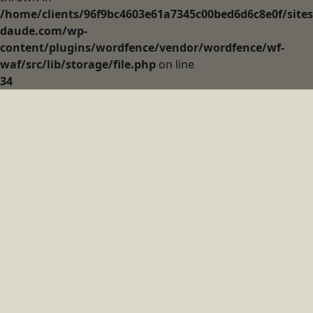
/home/clients/96f9bc4603e61a7345c00bed6d6c8e0f/sites
daude.com/wp-
content/plugins/wordfence/vendor/wordfence/wf-
waf/src/lib/storage/file.php
on line
34