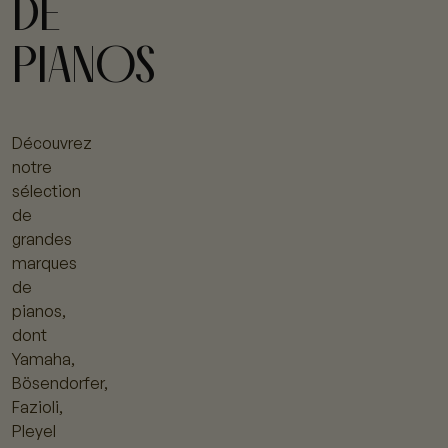
DE
PIANOS
Découvrez
notre
sélection
de
grandes
marques
de
pianos,
dont
Yamaha,
Bösendorfer,
Fazioli,
Pleyel