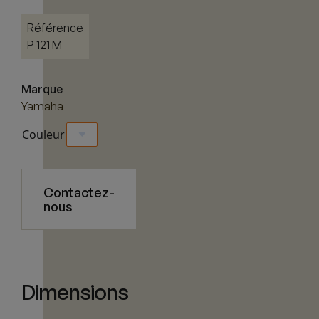
Référence
P 121 M
Marque
Yamaha
Couleur
Contactez-
nous
Dimensions