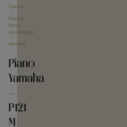
Pianos
/
Pianos
droits
acoustiques
/
Yamaha
Piano
Yamaha
–
P121
M