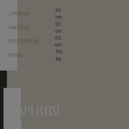
60
LARGEUR
cm
121
HAUTEUR
cm
152
PROFONDEUR
cm
192
POIDS
kg
EXPERTISE
ET