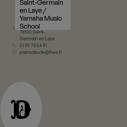
Saint-Germain
en Laye /
Yamaha Music
11 rue de Vieil
School
Abreuvoir
78100 Saint-
Germain en Laye
01 39 73 54 91
pianodaude@free.fr