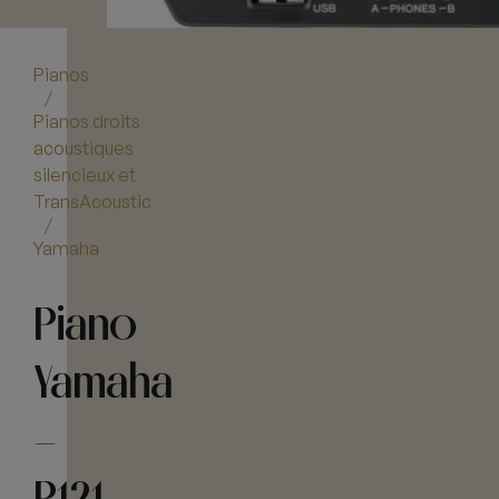
Pianos
/
Pianos droits
acoustiques
silencieux et
TransAcoustic
/
Yamaha
Piano
Yamaha
–
P121