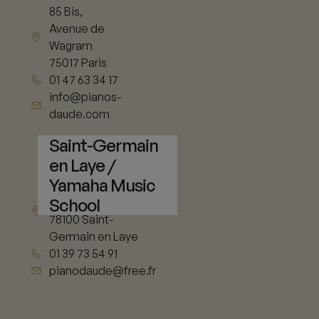
85 Bis,
Avenue de
Wagram
75017 Paris
01 47 63 34 17
info@pianos-
daude.com
Saint-Germain
en Laye /
Yamaha Music
11 rue de Vieil
School
Abreuvoir
78100 Saint-
Germain en Laye
01 39 73 54 91
pianodaude@free.fr