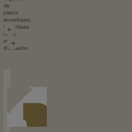
de
pianos
acoustiques,
numériques
neufs
ou
d’occasion.