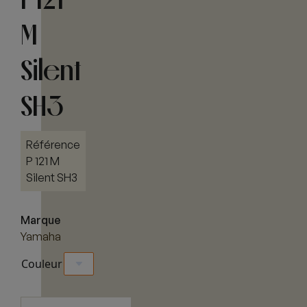
M
Silent
SH3
Référence
P 121 M
Silent SH3
Marque
Yamaha
Couleur