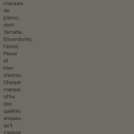
marques
de
pianos,
dont
Yamaha,
Bösendorfer,
Fazioli,
Pleyel
et
bien
d’autres.
Chaque
marque
offre
des
qualités
uniques,
qu’il
s’agisse