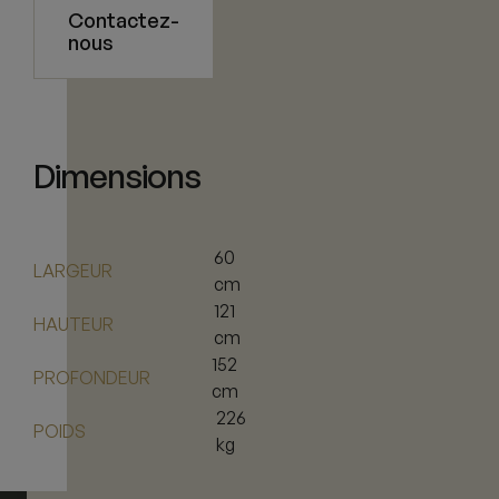
Contactez-
nous
Dimensions
60
LARGEUR
cm
121
HAUTEUR
cm
152
PROFONDEUR
cm
226
POIDS
kg