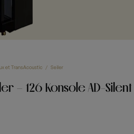
eux et TransAcoustic
Seiler
/
er – 126 Konsole AD-Silent