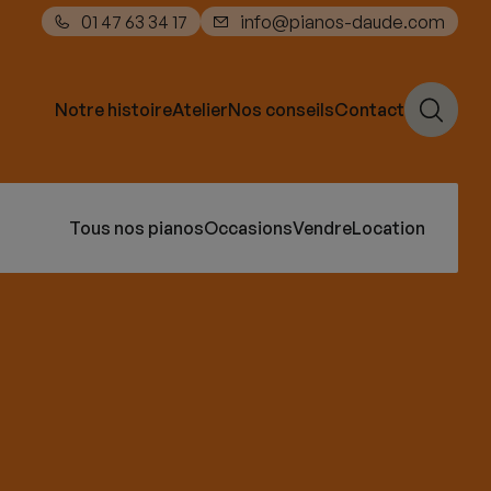
01 47 63 34 17
info@pianos-daude.com
Notre histoire
Atelier
Nos conseils
Contact
Tous nos pianos
Occasions
Vendre
Location