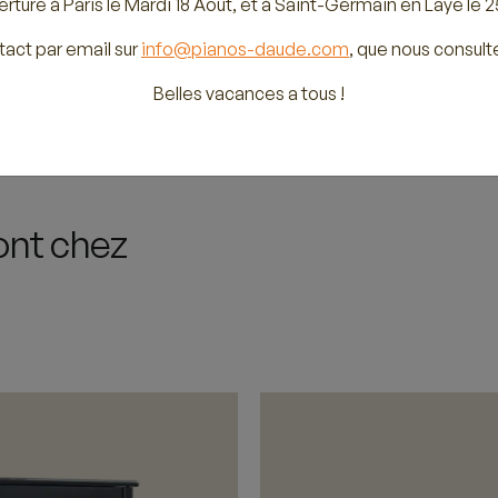
rture à Paris le Mardi 18 Août, et à Saint-Germain en Laye le 2
tact par email sur
info@pianos-daude.com
, que nous consult
Belles vacances a tous !
ont chez