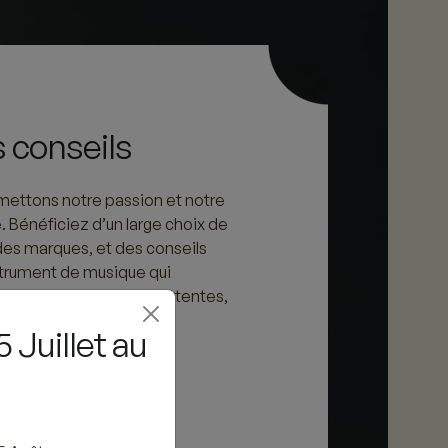
 conseils
ettons notre passion et notre
e. Bénéficiez d’un large choix de
des marques, et des conseils
nstrument de musique qui
 vos besoins et à vos attentes,
ébutant ou concertiste
 Juillet au