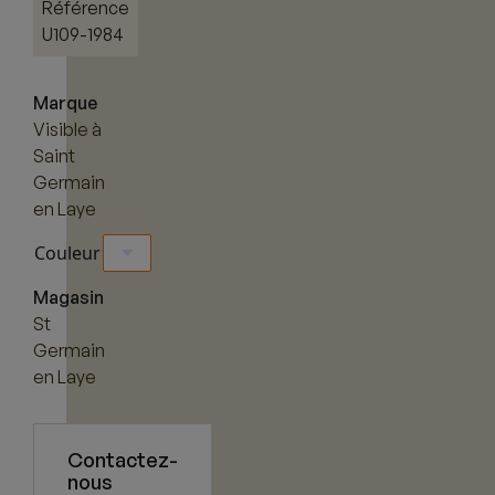
Référence
U109-1984
Marque
Visible à
Saint
Germain
en Laye
Couleur
Magasin
St
Germain
en Laye
Contactez-
nous