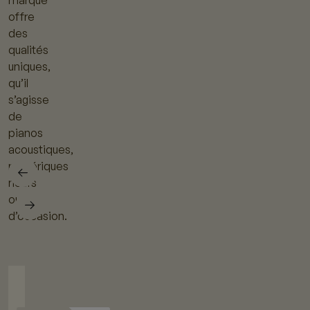
offre
des
qualités
uniques,
qu’il
s’agisse
de
pianos
acoustiques,
numériques
neufs
ou
d’occasion.