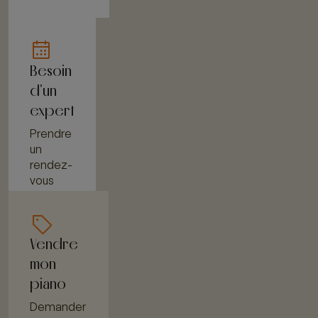
Besoin
d'un
expert
Prendre
un
rendez-
vous
Vendre
mon
piano
Demander