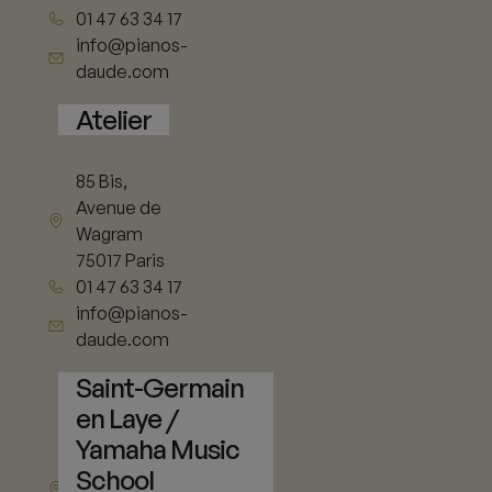
01 47 63 34 17
info@pianos-
daude.com
Atelier
85 Bis,
Avenue de
Wagram
75017 Paris
01 47 63 34 17
info@pianos-
daude.com
Saint-Germain
en Laye /
Yamaha Music
11 rue de Vieil
School
Abreuvoir