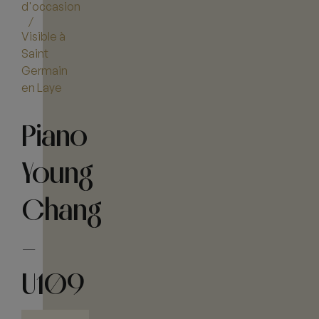
d'occasion
/
Visible à
Saint
Germain
en Laye
Piano
Young
Chang
–
U109