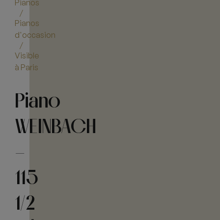
Pianos
/
Pianos
d'occasion
/
Visible
à Paris
Piano
WEINBACH
–
115
1/2