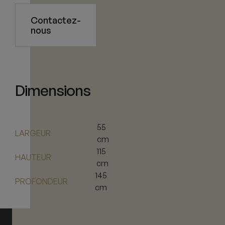
Contactez-
nous
Dimensions
55
LARGEUR
cm
115
HAUTEUR
cm
145
PROFONDEUR
cm