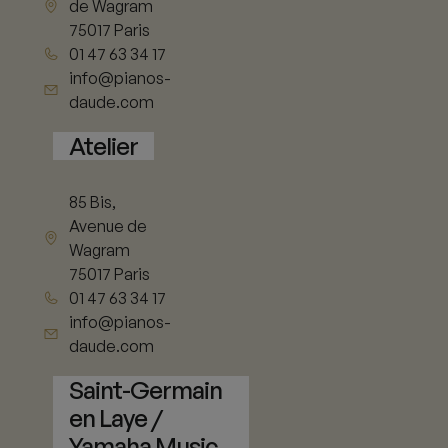
de Wagram
75017 Paris
01 47 63 34 17
info@pianos-
daude.com
Atelier
85 Bis,
Avenue de
Wagram
75017 Paris
01 47 63 34 17
info@pianos-
daude.com
Saint-Germain
en Laye /
Yamaha Music
11 rue de Vieil