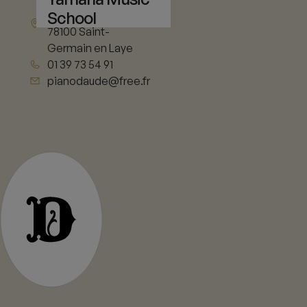
School
Abreuvoir
78100 Saint-
Germain en Laye
01 39 73 54 91
pianodaude@free.fr