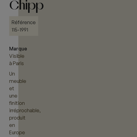
Chipp
Référence
115-1991
Marque
Visible
à Paris
Un
meuble
et
une
finition
irréprochable,
produit
en
Europe