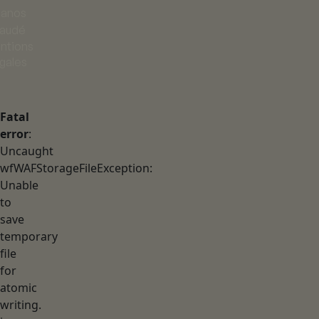
ianos
audé
ntions
égales
Fatal
error
:
Uncaught
wfWAFStorageFileException:
Unable
to
save
temporary
file
for
atomic
writing.