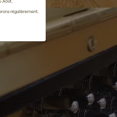
5 Août.
erons régulièrement.