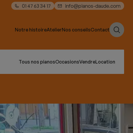
01 47 63 34 17
info@pianos-daude.com
Notre histoire
Atelier
Nos conseils
Contact
Tous nos pianos
Occasions
Vendre
Location