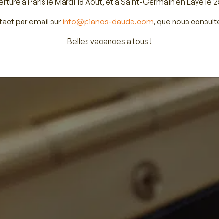
rture à Paris le Mardi 18 Août, et à Saint-Germain en Laye le 2
tact par email sur
info@pianos-daude.com
, que nous consult
Belles vacances a tous !