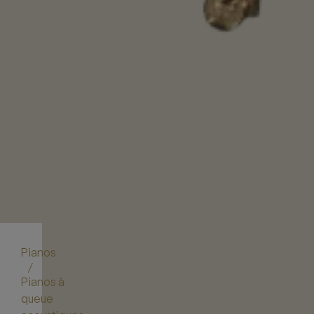
Pianos
/
Pianos à
queue