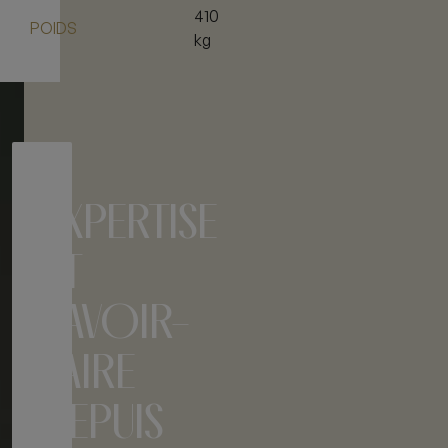
410
POIDS
kg
EXPERTISE
ET
SAVOIR-
FAIRE
DEPUIS