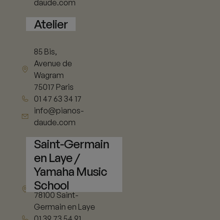
daude.com
Atelier
85 Bis,
Avenue de
Wagram
75017 Paris
01 47 63 34 17
info@pianos-
daude.com
Saint-Germain
en Laye /
Yamaha Music
11 rue de Vieil
School
Abreuvoir
78100 Saint-
Germain en Laye
01 39 73 54 91