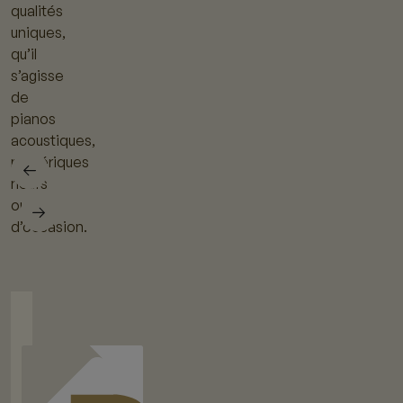
qualités
uniques,
qu’il
s’agisse
de
pianos
acoustiques,
numériques
neufs
ou
d’occasion.