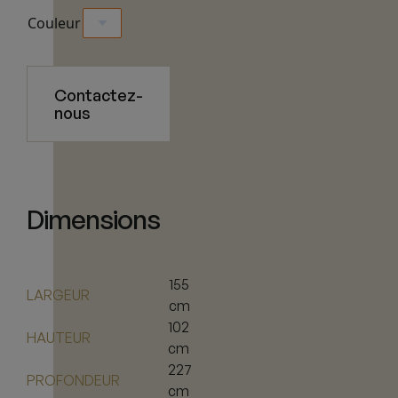
Couleur
Contactez-
nous
Dimensions
155
LARGEUR
cm
102
HAUTEUR
cm
227
PROFONDEUR
cm