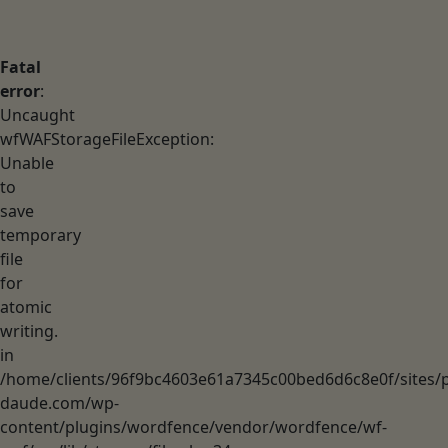
Fatal
error
:
Uncaught
wfWAFStorageFileException:
Unable
to
save
temporary
file
for
atomic
writing.
in
/home/clients/96f9bc4603e61a7345c00bed6d6c8e0f/sites/p
daude.com/wp-
content/plugins/wordfence/vendor/wordfence/wf-