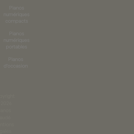
Pianos
numériques
compacts
Pianos
numériques
portables
Pianos
d’occasion
yright
 2026
ianos
audé
ntions
égales