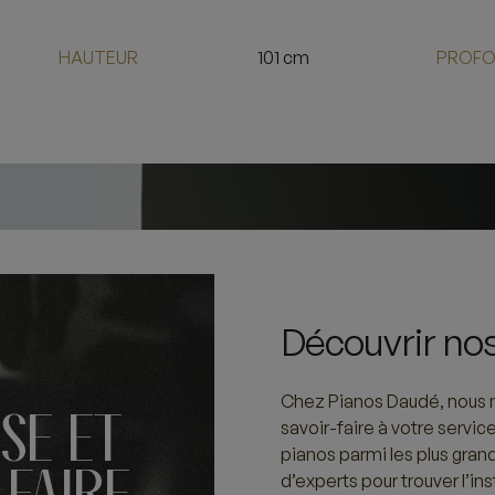
HAUTEUR
101 cm
PROFO
Découvrir nos
Chez Pianos Daudé, nous m
SE ET
savoir-faire à votre servic
pianos parmi les plus gran
FAIRE
d’experts pour trouver l’i