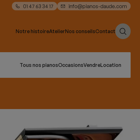
01 47 63 34 17
info@pianos-daude.com
Notre histoire
Atelier
Nos conseils
Contact
Tous nos pianos
Occasions
Vendre
Location