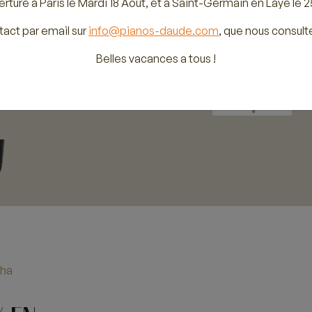
rture à Paris le Mardi 18 Août, et à Saint-Germain en Laye le 2
tact par email sur
info@pianos-daude.com
, que nous consult
Belles vacances a tous !
ha