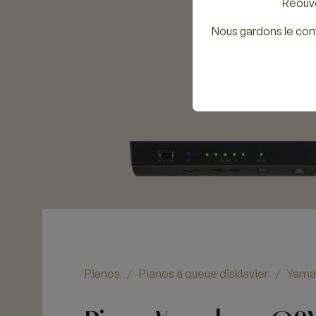
Réouve
Nous gardons le con
Pianos
Pianos à queue disklavier
Yama
/
/