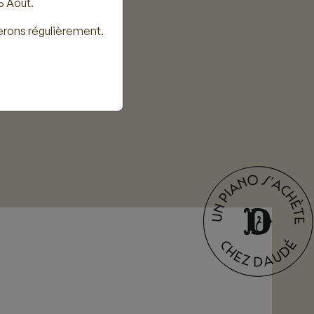
5 Août.
erons régulièrement.