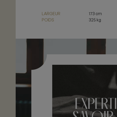
LARGEUR
173 cm
POIDS
325 kg
EXPERTI
SAVOIR-