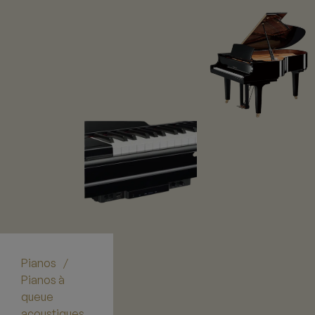
Pianos
/
Pianos à
queue
acoustiques