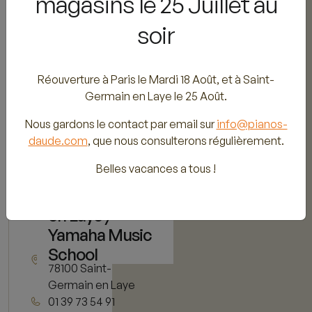
magasins le 25 Juillet au
Atelier
soir
85 Bis,
Réouverture à Paris le Mardi 18 Août, et à Saint-
Avenue de
Germain en Laye le 25 Août.
Wagram
75017 Paris
Nous gardons le contact par email sur
info@pianos-
01 47 63 34 17
daude.com
, que nous consulterons régulièrement.
info@pianos-
daude.com
Belles vacances a tous !
Saint-Germain
en Laye /
Yamaha Music
11 rue de Vieil
School
Abreuvoir
78100 Saint-
Germain en Laye
01 39 73 54 91