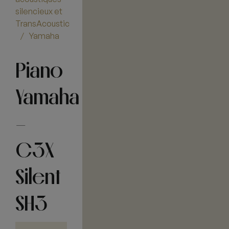
silencieux et
TransAcoustic
Yamaha
/
Piano
Yamaha
–
C3X
Silent
SH3