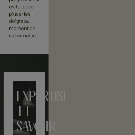
évite de se
pincer les
doigts au
moment de
sa fermeture.
EXPERTISE
ET
SAVOIR-