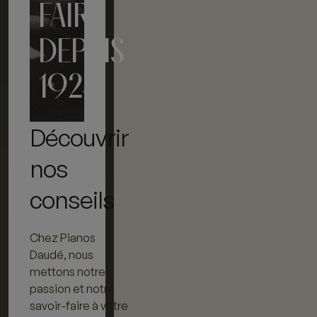
FAIRE
DEPUIS
1924
Découvrir
nos
conseils
Chez Pianos
Daudé, nous
mettons notre
passion et notre
savoir-faire à votre