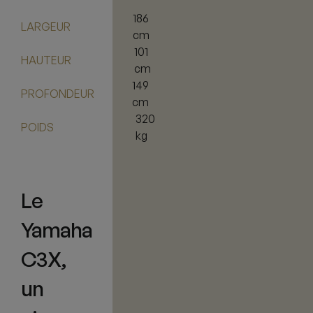
186
LARGEUR
cm
101
HAUTEUR
cm
149
PROFONDEUR
cm
320
POIDS
kg
Le
Yamaha
C3X,
un