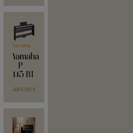
Yamaha
Yamaha
- P
145 BT
469,00
€