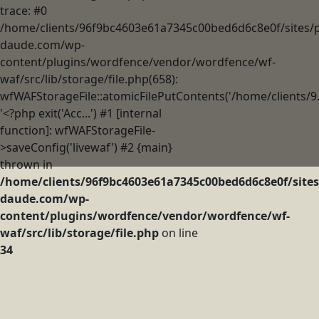
trace: #0
/home/clients/96f9bc4603e61a7345c00bed6d6c8e0f/sites/p
daude.com/wp-
content/plugins/wordfence/vendor/wordfence/wf-
waf/src/lib/storage/file.php(658):
wfWAFStorageFile::atomicFilePutContents('/home/clients/9..
'<?php exit('Acc...') #1 [internal
function]: wfWAFStorageFile-
>saveConfig('livewaf') #2 {main}
thrown in
/home/clients/96f9bc4603e61a7345c00bed6d6c8e0f/sites
daude.com/wp-
content/plugins/wordfence/vendor/wordfence/wf-
waf/src/lib/storage/file.php
on line
34