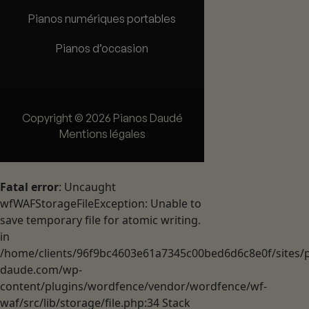
Pianos numériques portables
Pianos d’occasion
Copyright © 2026 Pianos Daudé
Mentions légales
Fatal error
: Uncaught
wfWAFStorageFileException: Unable to
save temporary file for atomic writing.
in
/home/clients/96f9bc4603e61a7345c00bed6d6c8e0f/sites/p
daude.com/wp-
content/plugins/wordfence/vendor/wordfence/wf-
waf/src/lib/storage/file.php:34 Stack