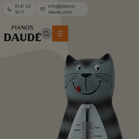
01 47 63
info@pianos-
34 17
daude.com